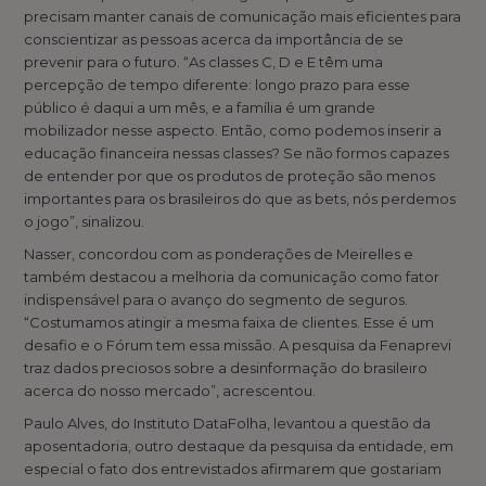
precisam manter canais de comunicação mais eficientes para
conscientizar as pessoas acerca da importância de se
prevenir para o futuro. “As classes C, D e E têm uma
percepção de tempo diferente: longo prazo para esse
público é daqui a um mês, e a família é um grande
mobilizador nesse aspecto. Então, como podemos inserir a
educação financeira nessas classes? Se não formos capazes
de entender por que os produtos de proteção são menos
importantes para os brasileiros do que as bets, nós perdemos
o jogo”, sinalizou.
Nasser, concordou com as ponderações de Meirelles e
também destacou a melhoria da comunicação como fator
indispensável para o avanço do segmento de seguros.
“Costumamos atingir a mesma faixa de clientes. Esse é um
desafio e o Fórum tem essa missão. A pesquisa da Fenaprevi
traz dados preciosos sobre a desinformação do brasileiro
acerca do nosso mercado”, acrescentou.
Paulo Alves, do Instituto DataFolha, levantou a questão da
aposentadoria, outro destaque da pesquisa da entidade, em
especial o fato dos entrevistados afirmarem que gostariam