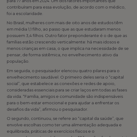
para 77 anos em 2024. Um dos fatores importantes que
contribuíram para essa evolução, de acordo com o médico,
foi a escolaridade.
No Brasil, mulheres com mais de oito anos de estudos têm
em média 1,1 filho, ao passo que as que estudaram menos
possuem 3,4 filhos. Outro fator preponderante é o de que as
famílias estão crescendo verticalmente: há mais idosos e
menos crianças em casa, o que implica na necessidade de se
pensar, de forma sistêmica, no envelhecimento ativo da
população.
Em seguida, o pesquisador elencou quatro pilares para o
envelhecimento saudável. O primeiro deles seria o “capital
social”, que estabelece as conexões e redes de apoio,
consideradas essenciais para se criar laços em todas as fases
da vida. “Família, amigos e comunidade são indispensáveis
para o bem-estar emocional e para ajudar a enfrentar os
desafios da vida”, afirmou o pesquisador.
O segundo, continuou, se refere ao “capital da saúde”, que
envolve escolhas como ter uma alimentação adequada e
equilibrada, práticas de exercícios físicos e o