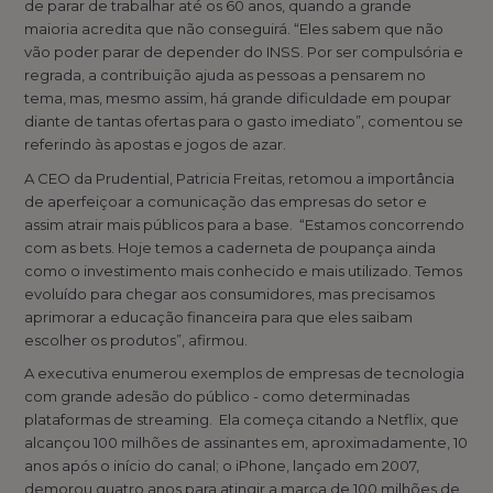
de parar de trabalhar até os 60 anos, quando a grande
maioria acredita que não conseguirá. “Eles sabem que não
vão poder parar de depender do INSS. Por ser compulsória e
regrada, a contribuição ajuda as pessoas a pensarem no
tema, mas, mesmo assim, há grande dificuldade em poupar
diante de tantas ofertas para o gasto imediato”, comentou se
referindo às apostas e jogos de azar.
A CEO da Prudential, Patricia Freitas, retomou a importância
de aperfeiçoar a comunicação das empresas do setor e
assim atrair mais públicos para a base. “Estamos concorrendo
com as bets. Hoje temos a caderneta de poupança ainda
como o investimento mais conhecido e mais utilizado. Temos
evoluído para chegar aos consumidores, mas precisamos
aprimorar a educação financeira para que eles saibam
escolher os produtos”, afirmou.
A executiva enumerou exemplos de empresas de tecnologia
com grande adesão do público - como determinadas
plataformas de streaming. Ela começa citando a Netflix, que
alcançou 100 milhões de assinantes em, aproximadamente, 10
anos após o início do canal; o iPhone, lançado em 2007,
demorou quatro anos para atingir a marca de 100 milhões de