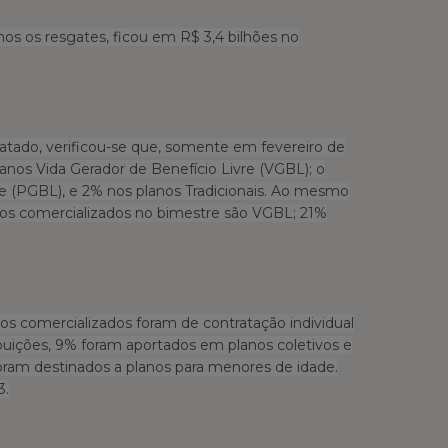
nos os resgates, ficou em R$ 3,4 bilhões no
ratado, verificou-se que, somente em fevereiro de
anos Vida Gerador de Benefício Livre (VGBL); o
re (PGBL), e 2% nos planos Tradicionais. Ao mesmo
os comercializados no bimestre são VGBL; 21%
s comercializados foram de contratação individual
buições, 9% foram aportados em planos coletivos e
foram destinados a planos para menores de idade.
3.