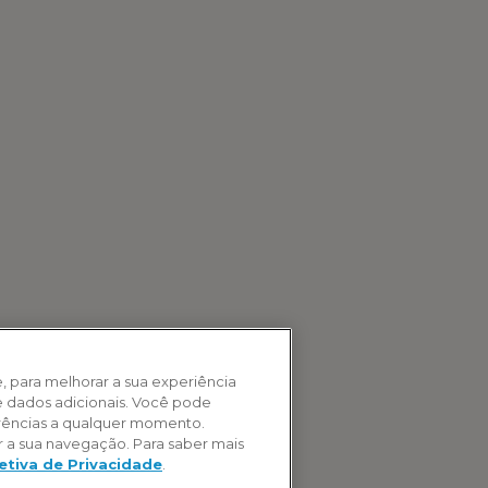
e, para melhorar a sua experiência
de dados adicionais. Você pode
erências a qualquer momento.
r a sua navegação. Para saber mais
etiva de Privacidade
.