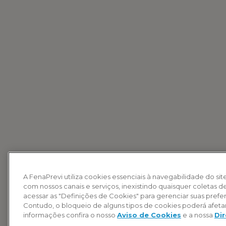
A FenaPrevi utiliza cookies essenciais à navegabilidade do sit
com nossos canais e serviços, inexistindo quaisquer coletas 
acessar as "Definições de Cookies" para gerenciar suas pref
Contudo, o bloqueio de alguns tipos de cookies poderá afeta
informações confira o nosso
Aviso de Cookies
e a nossa
Dir