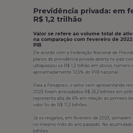
Previdência privada: em f
R$ 1,2 trilhão
Valor se refere ao volume total de at
na comparação com fevereiro de 2022.
PIB
De acordo com a Federação Nacional de Previdê
planos de previdência privada aberta no país con
ultrapassou os R$ 1,2 trilhão em ativos, número
aproximadamente 12,5% do PIB nacional.
Para a Fenaprevi, o setor vem apresentando re
2023 foram arrecadados R$ 25,2 bilhões em prêm
representa alta de 6% em relação ao primeiro b
valor foi de R$ 11,3 bilhões.
Já os resgates, em fevereiro de 2023, somaram R
no mesmo mês do ano passado. No acumulado do
bilhões.